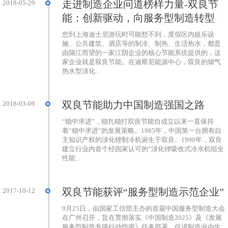
走进制造企业问道榜样力量-双良节
2018-05-29
能：创新驱动，向服务型制造转型
您到上海迪士尼游玩时可能想不到，度假区内娱乐设
施、公共建筑、酒店等的制冷、制热、生活热水，都是
由隔江而望的一家江阴企业的核心节能系统提供的，这
家企业就是双良节能。在迪斯尼能源中心，双良的烟气
热水型溴化...
双良节能助力中国制造强国之路
2018-03-09
“稳中求进”，稳扎稳打双良节能自成立以来一直保持
着“稳中求进”的发展策略。1985年，中国第一台拥有自
主知识产权的溴化锂制冷机诞生于双良。1990年，双良
建立行业内首个经国家认可的“溴化锂吸收式冷水机组全
性能...
双良节能获评“服务型制造示范企业”
2017-10-12
9月25日，由国家工信部主办的首届中国服务型制造大会
在广州召开，旨在贯彻落实《中国制造2025》及《发展
服务型制造专项行动指南》任务部署，促进制造业由生