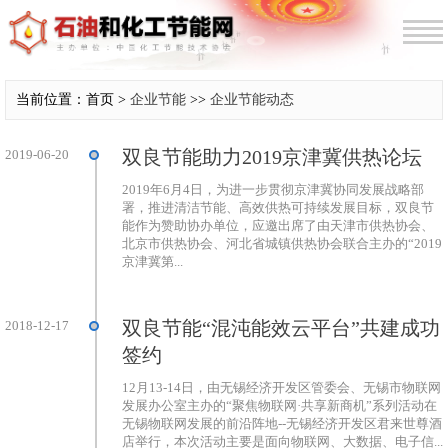
当前位置：首页 >
企业节能
>>
企业节能动态
双良节能助力2019京津冀供热论坛
2019-06-20
2019年6月4日，为进一步贯彻京津冀协同发展战略部
署，推进清洁节能、高效供热可持续发展目标，双良节
能作为赞助协办单位，应邀出席了由天津市供热协会、
北京市供热协会、河北省城镇供热协会联合主办的“2019
京津冀第...
双良节能“混沌能效云平台”共建成功
2018-12-17
签约
12月13-14日，由无锡经济开发区管委会、无锡市物联网
发展办公室主办的“聚焦物联网·共享新商机”系列活动在
无锡物联网发展的前沿阵地--无锡经济开发区君来世尊酒
店举行，本次活动主要是面向物联网、大数据、电子信...