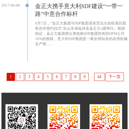
金正大携手意大利SDF建设“一带一
2017-06-09
路”中意合作标杆
6月7日，“金正大集团与SDF集团道依茨法尔农机项目股
权合作签约仪式”在山东省临沭县金正大u团举行。根据
协议，金正大集团将出资收购SDF集团持有的DFM公司
10%的股权。意大利SDF集团是一家全球知名的农用机械
生产商，...
…
1
2
3
4
5
6
7
8
9
44
下一页