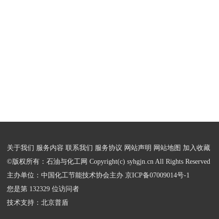
关于我们
服务内容
联系我们
服务协议
网站声明
网站地图
加入收藏
©版权所有：石油与化工网 Copyright(c) syhgjn.cn All Rights Reserved
主办单位：中国化工节能技术协会主办
京ICP备07009014号-1
您是第 132329 位访问者
技术支持：
北京普盾