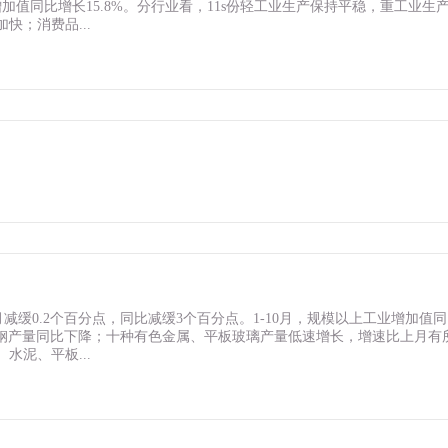
加值同比增长15.8%。分行业看，11s份轻工业生产保持平稳，重工业生
；消费品...
月减缓0.2个百分点，同比减缓3个百分点。1-10月，规模以上工业增加值
，粗钢产量同比下降；十种有色金属、平板玻璃产量低速增长，增速比上月有
泥、平板...