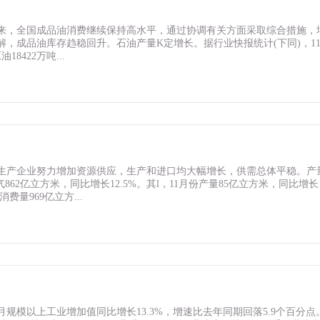
份以来，全国成品油消费继续保持高水平，通过协调有关方面采取综合措施，
，成品油库存趋稳回升。石油产量K定增长。据行业快报统计(下同)，1
8422万吨...
，生产企业努力增加资源供应，生产和进口均大幅增长，供需总体平稳。产
62亿立方米，同比增长12.5%。其l，11月份产量85亿立方米，同比增长
费量969亿立方...
月规模以上工业增加值同比增长13.3%，增速比去年同期回落5.9个百分点