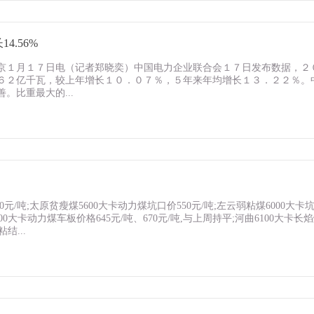
4.56%
京１月１７日电（记者郑晓奕）中国电力企业联合会１７日发布数据，２
６２亿千瓦，较上年增长１０．０７％，５年来年均增长１３．２２％。
比重最大的...
元/吨;太原贫瘦煤5600大卡动力煤坑口价550元/吨;左云弱粘煤6000大卡
5800大卡动力煤车板价格645元/吨、670元/吨,与上周持平;河曲6100大卡长
结...