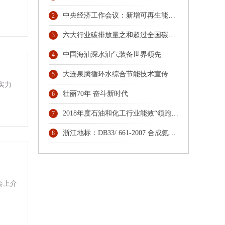
中央经济工作会议：新增可再生能源和原料用能不纳入能源消费总量控制
2
六大行业碳排放量之和超过全国碳排放总量74% 协同行动，六大行业协会按下碳排放管理员人才培育“启动键”
3
中国海油深水油气装备世界领先
4
大连泉腾循环水综合节能技术宣传
5
实力
壮丽70年 奋斗新时代
6
2018年度石油和化工行业能效“领跑者”发布
7
浙江地标：DB33/ 661-2007 合成氨（大型）单位综合能耗限额及计算方法
8
会上介