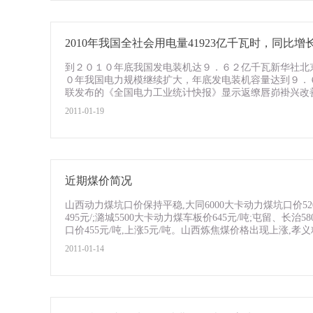
2010年我国全社会用电量41923亿千瓦时，同比增长1
到２０１０年底我国发电装机达９．６２亿千瓦新华社北
０年我国电力规模继续扩大，年底发电装机容量达到９．
联发布的《全国电力工业统计快报》显示返缭唇峁褂兴改善。
2011-01-19
近期煤价简况
山西动力煤坑口价保持平稳,大同6000大卡动力煤坑口价520
495元/;潞城5500大卡动力煤车板价645元/吨;屯留、长治
口价455元/吨,上涨5元/吨。山西炼焦煤价格出现上涨,孝义粘
2011-01-14