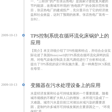
一、“三联供”的产生张店热电厂是国家计委批复兴建的
节约能源，改善城市环境的“热电联产”的全国示范性项
目，张店热电厂的建成投产，充分显示出了它的经济效
益和社会效益，达到了预期的效果。张店热电厂装有一
台B2...
TPS控制系统在循环流化床锅炉上的
2009-10-13
应用
【简介】本文详细介绍了TPS性能和特点，并结合企业实
际论述了美国Honeywell的TPS系统在循环流化床蚵的应
用。对电气设备控制及主蒸汽调优进行了分析和论述。
提出了TPS系统的设计和实施方案。是一种典型DCS系统
在母管...
变频器在污水处理设备上的应用
2009-10-13
水是经济发展和社会可持续发展的一个重要因素。随着
城市规模的不断扩大和人口的增加，水环境污染成了一
大难题。城市污水是目前江河湖泊水域污染的重要原
因，是制约许多城市可持续发展的主要原因之一。“环境
保护”是...