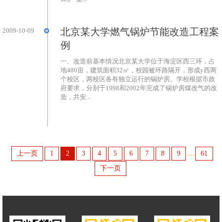
北京某大学燃气锅炉节能改造工程案
2009-10-09
例
一、改造前基本情况北京某大学位于海淀区西三环，占
地480亩，建筑面积32㎡，校园被环路隔开，形成y西两
个校区，两校区各有独立运行的锅炉房。学校根据市政
府要求，分别于1998和2002年完成了锅炉房煤改气的改
造，共安...
…
上一页
1
2
3
4
5
6
7
8
9
61
下一页