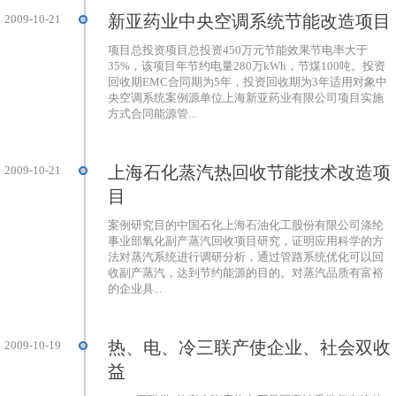
新亚药业中央空调系统节能改造项目
2009-10-21
项目总投资项目总投资450万元节能效果节电率大于
35%，该项目年节约电量280万kWh，节煤100吨。投资
回收期EMC合同期为5年，投资回收期为3年适用对象中
央空调系统案例源单位上海新亚药业有限公司项目实施
方式合同能源管...
上海石化蒸汽热回收节能技术改造项
2009-10-21
目
案例研究目的中国石化上海石油化工股份有限公司涤纶
事业部氧化副产蒸汽回收项目研究，证明应用科学的方
法对蒸汽系统进行调研分析，通过管路系统优化可以回
收副产蒸汽，达到节约能源的目的。对蒸汽品质有富裕
的企业具...
热、电、冷三联产使企业、社会双收
2009-10-19
益