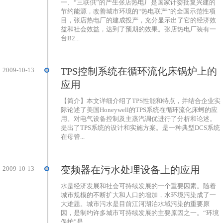
一、“三联供”的产生张店热电厂是国家计委批复兴建的
节约能源，改善城市环境的“热电联产”的全国示范性项
目，张店热电厂的建成投产，充分显示出了它的经济效
益和社会效益，达到了预期的效果。张店热电厂装有一
台B2...
TPS控制系统在循环流化床锅炉上的
2009-10-13
应用
【简介】本文详细介绍了TPS性能和特点，并结合企业实
际论述了美国Honeywell的TPS系统在循环流化床蚵的应
用。对电气设备控制及主蒸汽调优进行了分析和论述。
提出了TPS系统的设计和实施方案。是一种典型DCS系统
在母管...
变频器在污水处理设备上的应用
2009-10-13
水是经济发展和社会可持续发展的一个重要因素。随着
城市规模的不断扩大和人口的增加，水环境污染成了一
大难题。城市污水是目前江河湖泊水域污染的重要原
因，是制约许多城市可持续发展的主要原因之一。“环境
保护”是...