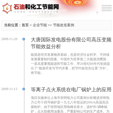
当前位置：首页 >
企业节能
>>
节能改造案例
大唐国际发电股份有限公司高压变频
2009-11-20
节能效益分析
能源是经济发展物质基础，也是经济社会科学、可持续
发展重要制约因素。中国作为世界第二大能源消费国，
一直高度重视能源和节能工作，早20世纪80年代初就提
出了“能源开发与节约并重，把节约放优先位置”方针，
将节能...
等离子点火系统在电厂锅炉上的应用
2009-11-12
项目实施单位上海市崇明电力公司案例分析概述崇明电
力公司十四号锅炉是一九七八年投运的200t/h高温高压
煤粉炉。由于崇明地区用电峰谷差大，该炉作/调峰锅
炉，点火助燃用油量高，严重影响公司的生产成本。为