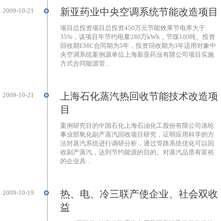
新亚药业中央空调系统节能改造项目
2009-10-21
项目总投资项目总投资450万元节能效果节电率大于
35%，该项目年节约电量280万kWh，节煤100吨。投资
回收期EMC合同期为5年，投资回收期为3年适用对象中
央空调系统案例源单位上海新亚药业有限公司项目实施
方式合同能源管...
上海石化蒸汽热回收节能技术改造项
2009-10-21
目
案例研究目的中国石化上海石油化工股份有限公司涤纶
事业部氧化副产蒸汽回收项目研究，证明应用科学的方
法对蒸汽系统进行调研分析，通过管路系统优化可以回
收副产蒸汽，达到节约能源的目的。对蒸汽品质有富裕
的企业具...
热、电、冷三联产使企业、社会双收
2009-10-19
益