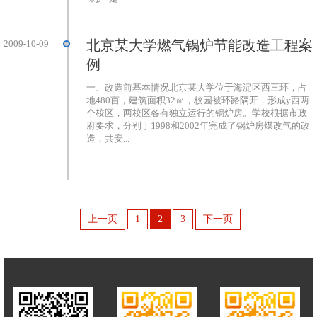
北京某大学燃气锅炉节能改造工程案
2009-10-09
例
一、改造前基本情况北京某大学位于海淀区西三环，占
地480亩，建筑面积32㎡，校园被环路隔开，形成y西两
个校区，两校区各有独立运行的锅炉房。学校根据市政
府要求，分别于1998和2002年完成了锅炉房煤改气的改
造，共安...
上一页
1
2
3
下一页