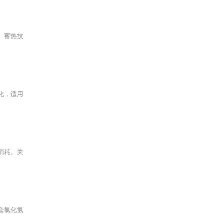
。蓄热技
化，适用
消耗。关
套氯化氢