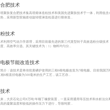
复合肥技术
高塔聚肽复合肥技术集高塔熔体造粒技术和美国先进聚肽技术于一体，利用低含
，采用新型双轴差动旋转喷淋造粒器进行熔体造...
选粉技术
技术利用空气动力学原理，采用目前最先进的第三代笼型转子高效选粉分级技术
、高效率分选。其关键技术为：1）物料均匀分...
相电极节能改造技术
简介：该技术是将传统黄磷炉使用的三相6根电极改造为7根电极。目前我国万
相6根直径电极为500毫米的生产工艺，该工艺存...
新技术
来，大庆石化公司8万吨/年顺丁橡胶装置，一直采用通用等压技术和水析法分
的凝聚温度和较低的操作压力下进行，导致吨胶...