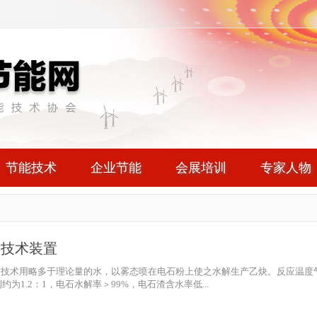
节能技术
企业节能
会展培训
专家人物
新技术装置
技术用略多于理论量的水，以雾态喷在电石粉上使之水解生产乙炔。反应温度气
约为1.2：1，电石水解率＞99%，电石渣含水率低...