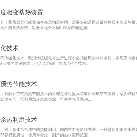
密度相变蓄热装置
简介：蓄热就是把能量储存在某物质中间，需要热能是再从蓄热物质中放出热量
性能蓄热材料可以开发适合不同用途的功能热能...
碳化技术
碱不冷碳化技术，取消传统碳化塔生产过程中必须使用的冷却水箱，实现不冷碳
n排的显著效果，已入选纯碱行业清洁生产技术...
气预热节能技术
介：裂解炉空气预热节能技术的原理是通过提高裂解炉助燃空气温度，减少燃料
燃空气：①利用急冷水做热源，可使空气升温50...
成余热利用技术
介：对于氯化氢合成中的热能利用，国内主要有两种方法：一种是使用钢制水夹
容易受腐蚀，使用寿命短，副产的热水应用范围...