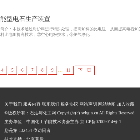
节能型电石生产装置
术简介：本技术通过对炉料进行特殊处理，提高炉料的比电阻，从而提高电石炉
比电阻提高技术；②空心电极技术；③炉气净化...
…
4
5
6
7
8
9
11
下一页
关于我们
服务内容
联系我们
服务协议
网站声明
网站地图
加入收藏
©版权所有：石油与化工网 Copyright(c) syhgjn.cn All Rights Reserved
主办单位：中国化工节能技术协会主办
京ICP备07009014号-1
您是第 132454 位访问者
技术支持：
北京普盾