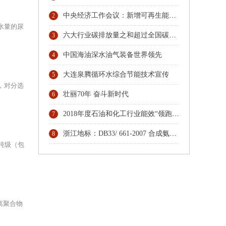
中央经济工作会议：新增可再生能源和原料用能不纳入能源消费总量控制
2
水量的尿
六大行业碳排放量之和超过全国碳排放总量74% 协同行动，六大行业协会按下碳排放管理员人才培育“启动键”
3
中国海油深水油气装备世界领先
4
大连泉腾循环水综合节能技术宣传
5
，对分选
壮丽70年 奋斗新时代
6
2018年度石油和化工行业能效“领跑者”发布
7
浙江地标：DB33/ 661-2007 合成氨（大型）单位综合能耗限额及计算方法
8
吨级（包
离聚合物