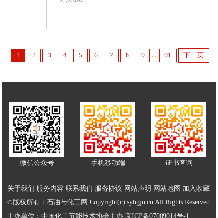
…
1
2
3
4
5
6
7
8
9
91
下一页
微信公众号
手机移动端
证书查询
关于我们
服务内容
联系我们
服务协议
网站声明
网站地图
加入收藏
©版权所有：石油与化工网 Copyright(c) syhgjn.cn All Rights Reserved
主办单位：中国化工节能技术协会主办
京ICP备07009014号-1