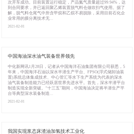
次开车成功。目前装置运行稳定，产品氮气质量超过99.94%，达
到合同要求，并已返回聚乙烯装置脱气料仓做吹扫气使用。据了
解，脱气料仓尾气中所含甲烷和乙烷不易脱除，采用目前石化企
业常用的膜分离技术无...
2021-02-01
中国海油深水油气装备世界领先
中化新网讯1月28日，记者从中国海洋石油集团有限公司获悉，5
年来，中国海洋石油以深水半潜生产平台、FPSO(浮式储卸油装
置)系统总体集成技术、中心管汇等水下生产系统为代表的深水
油气装备制造能力已经跃居世界先进水平。首先，深水半潜平台
制造实现全新突破。“十三五”期间，中国海油决定将半潜生产平
台等典型深水装备制造...
2021-02-01
我国实现浆态床渣油加氢技术工业化