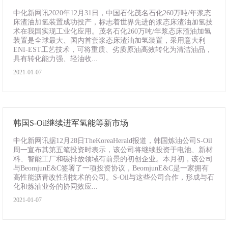
中化新网讯2020年12月31日，中国石化茂名石化260万吨/年浆态
床渣油加氢装置成功投产，标志着世界先进的浆态床渣油加氢技
术在我国实现工业化应用。茂名石化260万吨/年浆态床渣油加氢
装置是全球最大、国内首套浆态床渣油加氢装置，采用意大利
ENI-EST工艺技术，可将重质、劣质原油高效转化为清洁油品，
具有转化能力强、轻油收...
2021-01-07
韩国S-Oil继续进军氢能等新市场
中化新网讯据12月28日TheKoreaHerald报道，韩国炼油公司S-Oil
周一宣布其第五笔投资时表示，该公司将继续投资于电池、新材
料、智能工厂和碳排放领域有前景的初创企业。本月初，该公司
与BeomjunE&C签署了一项投资协议，BeomjunE&C是一家拥有
高性能沥青改性剂技术的公司。S-Oil与这些公司合作，形成与石
化和炼油业务的协同效应...
2021-01-07