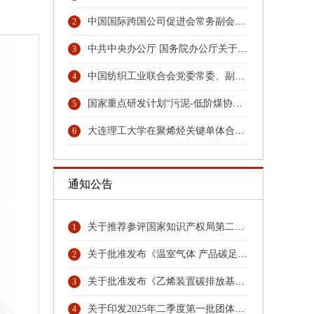
中国国际跨国公司促进会常务副会长张笑宇接受纪律审查和监察调查
2
中共中央办公厅 国务院办公厅关于更高水平更高质量做好节能降碳工作的意见
3
中国纺织工业联合会党委常委、副会长端小平接受纪律审查和监察调查
4
国家重点研发计划“污泥-低阶煤协同热解与秸秆水解耦合技术及装备”项目召开汇报与交流会
5
大连理工大学在聚烯烃关键单体合成领域取得重大技术突破
6
通知公告
关于推荐参评国家知识产权局第二十六届中国专利奖专利名单首批公示名单
1
关于批准发布《温室气体 产品碳足迹量化方法与要求 硝酸》团体标准的公告
2
关于批准发布《乙烯装置碳排放基准》《环氧乙烷乙二醇装置碳排放基准》团体标准的公告
3
关于印发2025年二季度第一批团体标准项目计划的通知
4