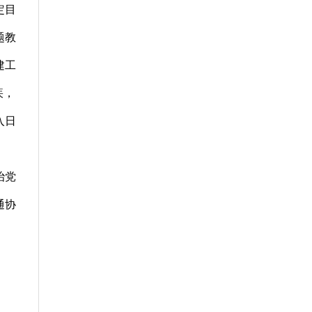
定目
题教
建工
疾，
入日
治党
通协