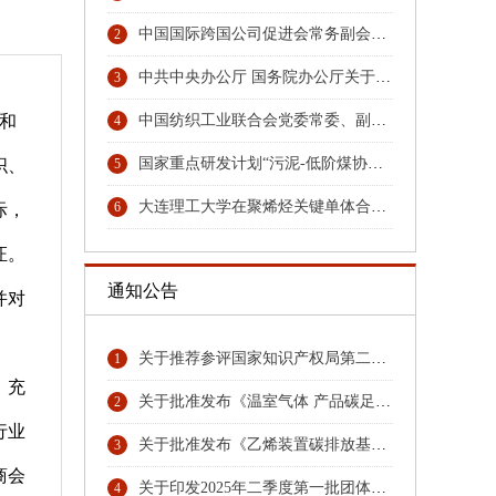
中国国际跨国公司促进会常务副会长张笑宇接受纪律审查和监察调查
2
中共中央办公厅 国务院办公厅关于更高水平更高质量做好节能降碳工作的意见
3
和
中国纺织工业联合会党委常委、副会长端小平接受纪律审查和监察调查
4
国家重点研发计划“污泥-低阶煤协同热解与秸秆水解耦合技术及装备”项目召开汇报与交流会
织、
5
大连理工大学在聚烯烃关键单体合成领域取得重大技术突破
6
际，
证。
通知公告
并对
关于推荐参评国家知识产权局第二十六届中国专利奖专利名单首批公示名单
1
，充
关于批准发布《温室气体 产品碳足迹量化方法与要求 硝酸》团体标准的公告
2
行业
关于批准发布《乙烯装置碳排放基准》《环氧乙烷乙二醇装置碳排放基准》团体标准的公告
3
商会
关于印发2025年二季度第一批团体标准项目计划的通知
4