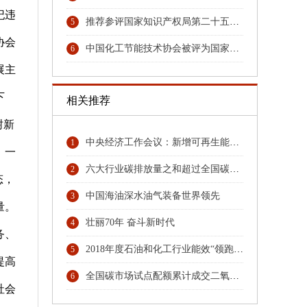
纪违
推荐参评国家知识产权局第二十五届中国专利奖专利名单的公示
5
协会
中国化工节能技术协会被评为国家4A级社会组织
6
展主
下
相关推荐
树新
中央经济工作会议：新增可再生能源和原料用能不纳入能源消费总量控制
1
，一
六大行业碳排放量之和超过全国碳排放总量74% 协同行动，六大行业协会按下碳排放管理员人才培育“启动键”
2
态，
中国海油深水油气装备世界领先
3
量。
壮丽70年 奋斗新时代
4
务、
2018年度石油和化工行业能效“领跑者”发布
5
提高
全国碳市场试点配额累计成交二氧化碳3.1亿吨
6
社会