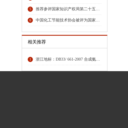
推荐参评国家知识产权局第二十五届中国专利奖专利名单的公示
5
中国化工节能技术协会被评为国家4A级社会组织
6
相关推荐
浙江地标：DB33/ 661-2007 合成氨（大型）单位综合能耗限额及计算方法
1