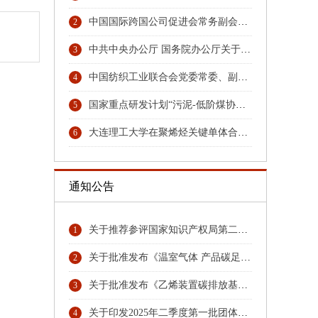
中国国际跨国公司促进会常务副会长张笑宇接受纪律审查和监察调查
2
中共中央办公厅 国务院办公厅关于更高水平更高质量做好节能降碳工作的意见
3
中国纺织工业联合会党委常委、副会长端小平接受纪律审查和监察调查
4
国家重点研发计划“污泥-低阶煤协同热解与秸秆水解耦合技术及装备”项目召开汇报与交流会
5
大连理工大学在聚烯烃关键单体合成领域取得重大技术突破
6
通知公告
关于推荐参评国家知识产权局第二十六届中国专利奖专利名单首批公示名单
1
关于批准发布《温室气体 产品碳足迹量化方法与要求 硝酸》团体标准的公告
2
关于批准发布《乙烯装置碳排放基准》《环氧乙烷乙二醇装置碳排放基准》团体标准的公告
3
关于印发2025年二季度第一批团体标准项目计划的通知
4