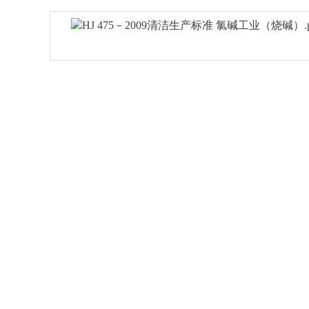
HJ 475－2009清洁生产标准 氯碱工业（烧碱）.p