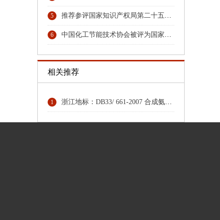
推荐参评国家知识产权局第二十五届中国专利奖专利名单的公示
5
中国化工节能技术协会被评为国家4A级社会组织
6
相关推荐
浙江地标：DB33/ 661-2007 合成氨（大型）单位综合能耗限额及计算方法
1