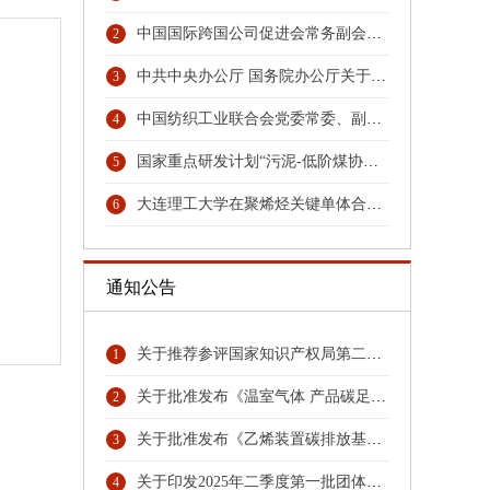
中国国际跨国公司促进会常务副会长张笑宇接受纪律审查和监察调查
2
中共中央办公厅 国务院办公厅关于更高水平更高质量做好节能降碳工作的意见
3
中国纺织工业联合会党委常委、副会长端小平接受纪律审查和监察调查
4
国家重点研发计划“污泥-低阶煤协同热解与秸秆水解耦合技术及装备”项目召开汇报与交流会
5
大连理工大学在聚烯烃关键单体合成领域取得重大技术突破
6
通知公告
关于推荐参评国家知识产权局第二十六届中国专利奖专利名单首批公示名单
1
关于批准发布《温室气体 产品碳足迹量化方法与要求 硝酸》团体标准的公告
2
关于批准发布《乙烯装置碳排放基准》《环氧乙烷乙二醇装置碳排放基准》团体标准的公告
3
关于印发2025年二季度第一批团体标准项目计划的通知
4