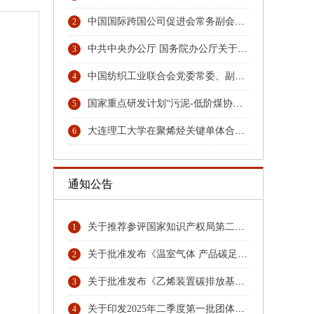
中国国际跨国公司促进会常务副会长张笑宇接受纪律审查和监察调查
2
中共中央办公厅 国务院办公厅关于更高水平更高质量做好节能降碳工作的意见
3
中国纺织工业联合会党委常委、副会长端小平接受纪律审查和监察调查
4
国家重点研发计划“污泥-低阶煤协同热解与秸秆水解耦合技术及装备”项目召开汇报与交流会
5
大连理工大学在聚烯烃关键单体合成领域取得重大技术突破
6
通知公告
关于推荐参评国家知识产权局第二十六届中国专利奖专利名单首批公示名单
1
关于批准发布《温室气体 产品碳足迹量化方法与要求 硝酸》团体标准的公告
2
关于批准发布《乙烯装置碳排放基准》《环氧乙烷乙二醇装置碳排放基准》团体标准的公告
3
关于印发2025年二季度第一批团体标准项目计划的通知
4