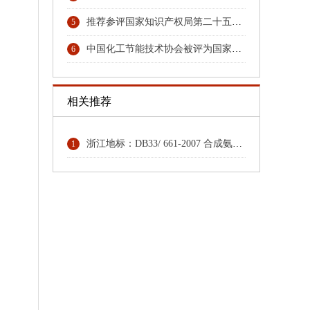
推荐参评国家知识产权局第二十五届中国专利奖专利名单的公示
5
中国化工节能技术协会被评为国家4A级社会组织
6
相关推荐
浙江地标：DB33/ 661-2007 合成氨（大型）单位综合能耗限额及计算方法
1