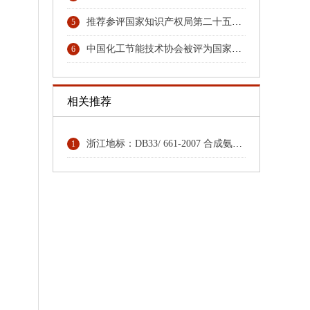
推荐参评国家知识产权局第二十五届中国专利奖专利名单的公示
5
中国化工节能技术协会被评为国家4A级社会组织
6
相关推荐
浙江地标：DB33/ 661-2007 合成氨（大型）单位综合能耗限额及计算方法
1