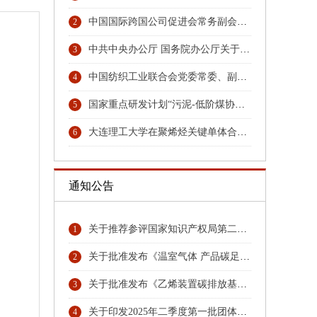
中国国际跨国公司促进会常务副会长张笑宇接受纪律审查和监察调查
2
中共中央办公厅 国务院办公厅关于更高水平更高质量做好节能降碳工作的意见
3
中国纺织工业联合会党委常委、副会长端小平接受纪律审查和监察调查
4
国家重点研发计划“污泥-低阶煤协同热解与秸秆水解耦合技术及装备”项目召开汇报与交流会
5
大连理工大学在聚烯烃关键单体合成领域取得重大技术突破
6
通知公告
关于推荐参评国家知识产权局第二十六届中国专利奖专利名单首批公示名单
1
关于批准发布《温室气体 产品碳足迹量化方法与要求 硝酸》团体标准的公告
2
关于批准发布《乙烯装置碳排放基准》《环氧乙烷乙二醇装置碳排放基准》团体标准的公告
3
关于印发2025年二季度第一批团体标准项目计划的通知
4