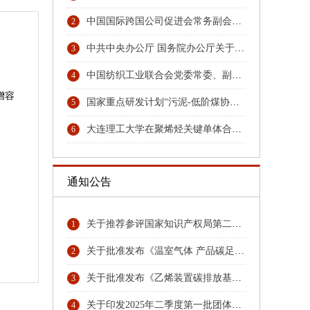
中国国际跨国公司促进会常务副会长张笑宇接受纪律审查和监察调查
2
中共中央办公厅 国务院办公厅关于更高水平更高质量做好节能降碳工作的意见
3
中国纺织工业联合会党委常委、副会长端小平接受纪律审查和监察调查
4
增容
国家重点研发计划“污泥-低阶煤协同热解与秸秆水解耦合技术及装备”项目召开汇报与交流会
5
。
大连理工大学在聚烯烃关键单体合成领域取得重大技术突破
6
通知公告
关于推荐参评国家知识产权局第二十六届中国专利奖专利名单首批公示名单
1
关于批准发布《温室气体 产品碳足迹量化方法与要求 硝酸》团体标准的公告
2
关于批准发布《乙烯装置碳排放基准》《环氧乙烷乙二醇装置碳排放基准》团体标准的公告
3
关于印发2025年二季度第一批团体标准项目计划的通知
4