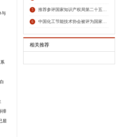
推荐参评国家知识产权局第二十五届中国专利奖专利名单的公示
5
参与
中国化工节能技术协会被评为国家4A级社会组织
6
相关推荐
关系
。
白
生
标排
已居