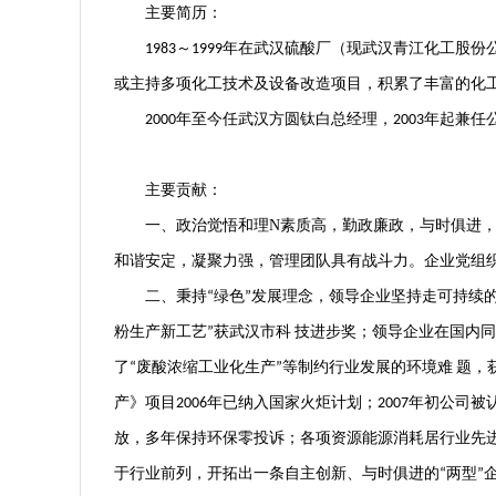
主要简历：
～
年在武汉硫酸厂（现武汉青江化工股份
1983
1999
或主持多项化工技术及设备改造项目，积累了丰富的化
年至今任武汉方圆钛白总经理，
年起兼任
2000
2003
主要贡献：
一、政治觉悟和理N素质高，勤政廉政，与时俱进，
和谐安定，凝聚力强，管理团队具有战斗力。企业党组
二、秉持
绿色
发展理念，领导企业坚持走可持续的
“
”
粉生产新工艺
获武汉市科
技进步奖；领导企业在国内同
”
了
废酸浓缩工业化生产
等制约行业发展的环境难
题，
“
”
产》项目
年已纳入国家火炬计划；
年初公司被
2006
2007
放，多年保持环保零投诉；各项资源能源消耗居行业先
于行业前列，开拓出一条自主创新、与时俱进的
两型
“
”