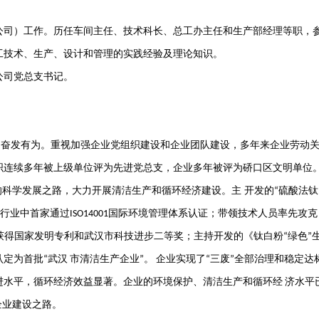
公司）工作。历任车间主任、技术科长、总工办主任和生产部经理等职，
工技术、生产、设计和管理的实践经验及理论知识。
公司党总支书记。
奋发有为。重视加强企业党组织建设和企业团队建设，多年来企业劳动
织连续多年被上级单位评为先进党总支，企业多年被评为硚口区文明单位
科学发展之路，大力开展清洁生产和循环经济建设。主 开发的
硫酸法钛
“
行业中首家通过
国际环境管理体系认证；带领技术人员率先攻克
ISO14001
获得国家发明专利和武汉市科技进步二等奖；主持开发的《钛白粉
绿色
“
”
认定为首批
武汉
市清洁生产企业
。
企业实现了
三废
全部治理和稳定达
“
”
“
”
进水平，循环经济效益显著。企业的环境保护、清洁生产和循环经
济水平
企业建设之路。