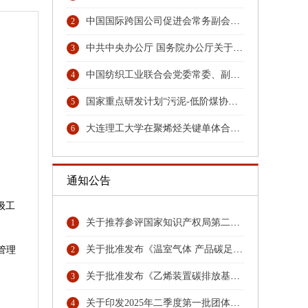
中国国际跨国公司促进会常务副会长张笑宇接受纪律审查和监察调查
2
中共中央办公厅 国务院办公厅关于更高水平更高质量做好节能降碳工作的意见
3
中国纺织工业联合会党委常委、副会长端小平接受纪律审查和监察调查
4
国家重点研发计划“污泥-低阶煤协同热解与秸秆水解耦合技术及装备”项目召开汇报与交流会
5
大连理工大学在聚烯烃关键单体合成领域取得重大技术突破
6
通知公告
级工
关于推荐参评国家知识产权局第二十六届中国专利奖专利名单首批公示名单
1
。
关于批准发布《温室气体 产品碳足迹量化方法与要求 硝酸》团体标准的公告
管理
2
关于批准发布《乙烯装置碳排放基准》《环氧乙烷乙二醇装置碳排放基准》团体标准的公告
3
关于印发2025年二季度第一批团体标准项目计划的通知
4