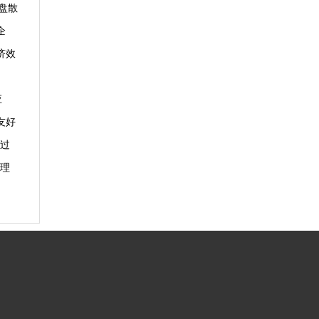
盘散
企
济效
应
友好
过
理