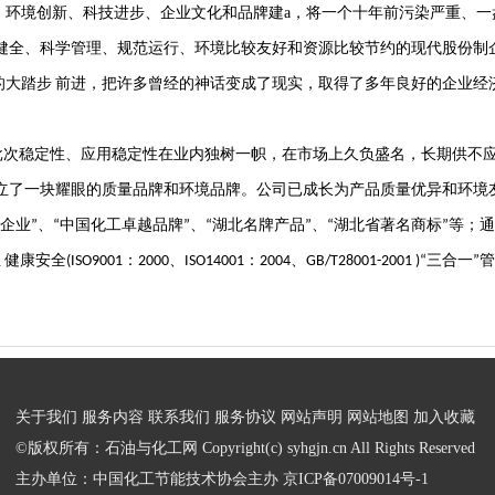
境创新、科技进步、企业文化和品牌建a，将一个十年前污染严重、一
健全、科学管理、规范运行、环境比较友好和资源比较节约的现代股份制
的大踏步
前进，把许多曾经的神话变成了现实，取得了多年良好的企业经
批次稳定性、应用稳定性在业内独树一帜，在市场上久负盛名，长期供不
立了一块耀眼的质量品牌和环境品牌。公司已成长为产品质量优异和环境
企业
、
中国化工卓越品牌
、
湖北名牌产品
、
湖北省著名商标
等；通
”
“
”
“
”
“
”
业
健康安全
：
、
：
、
三合一
管
(ISO9001
2000
ISO14001
2004
GB/T28001-2001 )“
”
关于我们
服务内容
联系我们
服务协议
网站声明
网站地图
加入收藏
©版权所有：石油与化工网 Copyright(c) syhgjn.cn All Rights Reserved
主办单位：中国化工节能技术协会主办
京ICP备07009014号-1