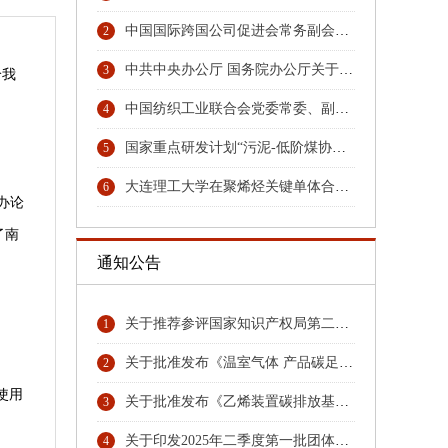
中国国际跨国公司促进会常务副会长张笑宇接受纪律审查和监察调查
2
中共中央办公厅 国务院办公厅关于更高水平更高质量做好节能降碳工作的意见
3
给我
中国纺织工业联合会党委常委、副会长端小平接受纪律审查和监察调查
4
国家重点研发计划“污泥-低阶煤协同热解与秸秆水解耦合技术及装备”项目召开汇报与交流会
5
大连理工大学在聚烯烃关键单体合成领域取得重大技术突破
6
办论
了南
通知公告
关于推荐参评国家知识产权局第二十六届中国专利奖专利名单首批公示名单
1
关于批准发布《温室气体 产品碳足迹量化方法与要求 硝酸》团体标准的公告
2
使用
关于批准发布《乙烯装置碳排放基准》《环氧乙烷乙二醇装置碳排放基准》团体标准的公告
3
关于印发2025年二季度第一批团体标准项目计划的通知
4