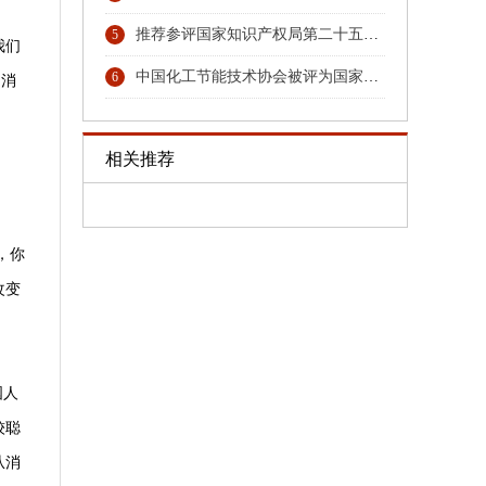
推荐参评国家知识产权局第二十五届中国专利奖专利名单的公示
5
我们
中国化工节能技术协会被评为国家4A级社会组织
6
，消
相关推荐
，你
改变
国人
较聪
从消