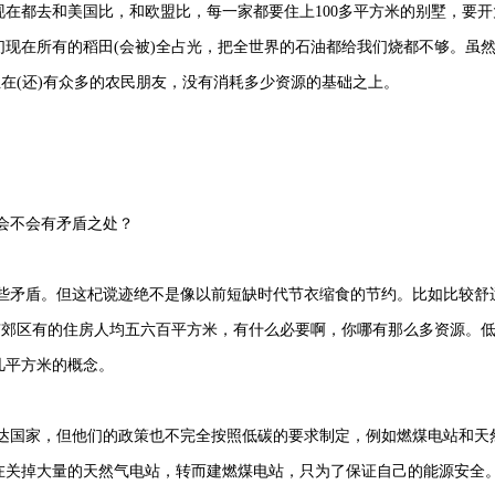
现在都去和美国比，和欧盟比，每一家都要住上100多平方米的别墅，要开
们现在所有的稻田(会被)全占光，把全世界的石油都给我们烧都不够。虽
立在(还)有众多的农民朋友，没有消耗多少资源的基础之上。
会不会有矛盾之处？
些矛盾。但这杞谠迹绝不是像以前短缺时代节衣缩食的节约。比如比较舒
北京郊区有的住房人均五六百平方米，有什么必要啊，你哪有那么多资源。
几平方米的概念。
达国家，但他们的政策也不完全按照低碳的要求制定，例如燃煤电站和天
在关掉大量的天然气电站，转而建燃煤电站，只为了保证自己的能源安全