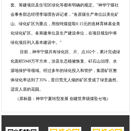
套、筹建项目及住宅区绿化等都有明确的规定。”神华宁煤社
会事务部总经理李瑞璞告诉记者，“各原煤生产单位以美化矿
山、绿化矿区为重点，用按吨煤提取0.15元的造林育林基金美
化绿化矿区。各筹建单位及生产建设单位，在项目规划中将
绿化项目列入基本建设中。”
目前，神华宁煤共有绿化区、片、点102个，累计完成绿
化面积5949万平方米，涉及生态植被恢复、矸石山治理、水
源地保护等领域。经过多年的绿化投入和管护，集团矿区整
体绿化率达到了35%，昔日荒无人烟的矿区变成了绿意盎然、
适宜人居的花园。
（原标题：神华宁夏转型发展 创建世界级煤坠せ地）