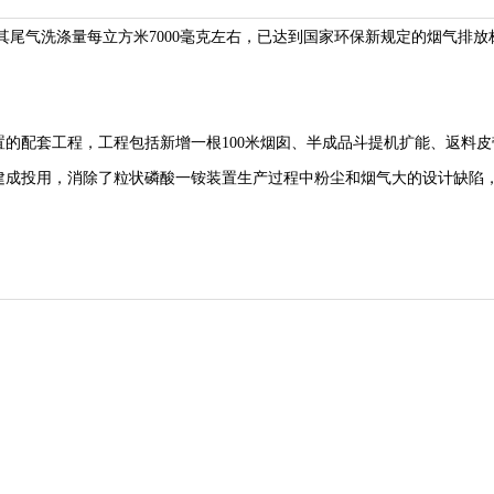
尾气洗涤量每立方米7000毫克左右，已达到国家环保新规定的烟气排放
配套工程，工程包括新增一根100米烟囱、半成品斗提机扩能、返料皮
建成投用，消除了粒状磷酸一铵装置生产过程中粉尘和烟气大的设计缺陷
。