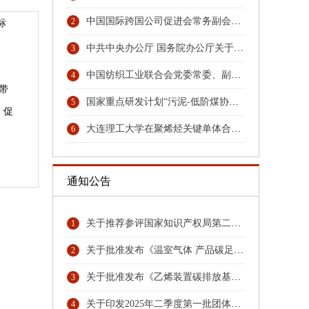
中国国际跨国公司促进会常务副会长张笑宇接受纪律审查和监察调查
2
标
中共中央办公厅 国务院办公厅关于更高水平更高质量做好节能降碳工作的意见
3
中国纺织工业联合会党委常委、副会长端小平接受纪律审查和监察调查
4
带
国家重点研发计划“污泥-低阶煤协同热解与秸秆水解耦合技术及装备”项目召开汇报与交流会
5
，促
大连理工大学在聚烯烃关键单体合成领域取得重大技术突破
6
通知公告
关于推荐参评国家知识产权局第二十六届中国专利奖专利名单首批公示名单
1
关于批准发布《温室气体 产品碳足迹量化方法与要求 硝酸》团体标准的公告
2
关于批准发布《乙烯装置碳排放基准》《环氧乙烷乙二醇装置碳排放基准》团体标准的公告
3
关于印发2025年二季度第一批团体标准项目计划的通知
4