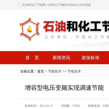
石油和化工节能网_中国化工节能技术协会主办欢迎您
首页
新闻资讯
政策标准
当前位置：首页 >
节能技术
>>
节电技术
增容型电压变频实现调速节能
发布时间：2011-05-11
浏览数：87826
新闻来源：中国