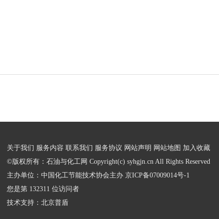
关于我们
服务内容
联系我们
服务协议
网站声明
网站地图
加入收藏
©版权所有：石油与化工网 Copyright(c) syhgjn.cn All Rights Reserved
主办单位：中国化工节能技术协会主办
京ICP备07009014号-1
您是第 132311 位访问者
技术支持：
北京普盾