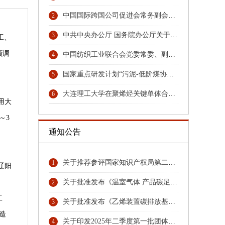
中国国际跨国公司促进会常务副会长张笑宇接受纪律审查和监察调查
2
中共中央办公厅 国务院办公厅关于更高水平更高质量做好节能降碳工作的意见
3
工、
频调
中国纺织工业联合会党委常委、副会长端小平接受纪律审查和监察调查
4
国家重点研发计划“污泥-低阶煤协同热解与秸秆水解耦合技术及装备”项目召开汇报与交流会
5
大连理工大学在聚烯烃关键单体合成领域取得重大技术突破
6
用大
～3
通知公告
关于推荐参评国家知识产权局第二十六届中国专利奖专利名单首批公示名单
1
辽阳
关于批准发布《温室气体 产品碳足迹量化方法与要求 硝酸》团体标准的公告
2
工
关于批准发布《乙烯装置碳排放基准》《环氧乙烷乙二醇装置碳排放基准》团体标准的公告
3
造
关于印发2025年二季度第一批团体标准项目计划的通知
4