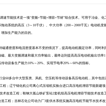
调速节能技术是一项“变频+节能+增容+节材”组合技术。可用于冶金、化
动系统的高压（3～10千伏）、中大功率（200～2000千瓦）电动机变
、增加生产能力的目的。
持磁通密度和电流密度基本不变的情况下，提高电动机额定功率，同时利
磁、最大变频调速和最大功率输出，最终达到提高高压电动机输出功率1
动设备生产能力10%～20%、实现节电率20%～60%的指标。
行业60多台中大型泵类、风机、空压机等传动设备高压电动机，其中包括
造工程；辽宁锦化机公司离心式压缩机实验台进口高压电机增容节能新建项
技术改造工程；鞍钢大孤山铁矿泵站2套机组高压电机增容节能技术改造
改造工程；吉林石化公司动力厂3套供水系统实施高压电机节能节水技术改