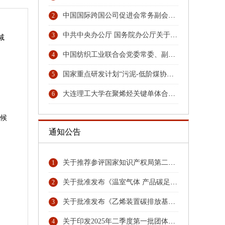
中国国际跨国公司促进会常务副会长张笑宇接受纪律审查和监察调查
2
中共中央办公厅 国务院办公厅关于更高水平更高质量做好节能降碳工作的意见
3
减
中国纺织工业联合会党委常委、副会长端小平接受纪律审查和监察调查
4
国家重点研发计划“污泥-低阶煤协同热解与秸秆水解耦合技术及装备”项目召开汇报与交流会
5
大连理工大学在聚烯烃关键单体合成领域取得重大技术突破
6
气候
通知公告
关于推荐参评国家知识产权局第二十六届中国专利奖专利名单首批公示名单
1
关于批准发布《温室气体 产品碳足迹量化方法与要求 硝酸》团体标准的公告
2
关于批准发布《乙烯装置碳排放基准》《环氧乙烷乙二醇装置碳排放基准》团体标准的公告
3
关于印发2025年二季度第一批团体标准项目计划的通知
4